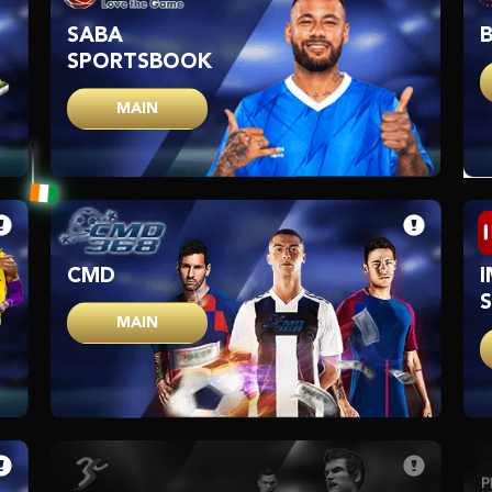
SABA
SPORTSBOOK
MAIN
CMD
MAIN