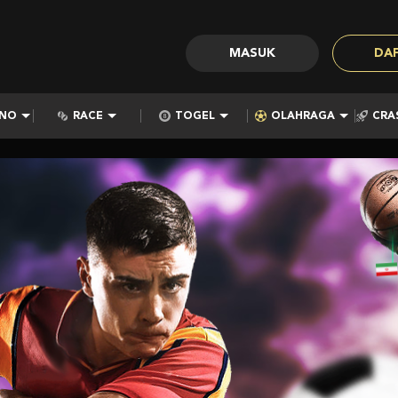
MASUK
DA
INO
RACE
TOGEL
OLAHRAGA
CRA