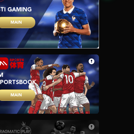
BTI GAMING
MAIN
IM
SPORTSBOOK
MAIN