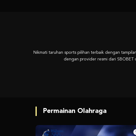
Nikmati taruhan sports pilihan terbaik dengan tampil
dengan provider resmi dari SBOBET d
Permainan Olahraga