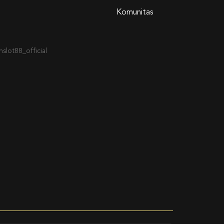
Komunitas
nslot88_official