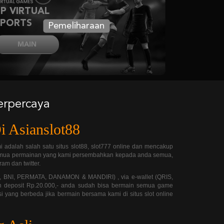
PP VIRTUAL
SPORTS
MAIN
erpercaya
i Asianslot88
i adalah salah satu situs slot88, slot777 online dan mencakup
ti semua permainan yang kami persembahkan kepada anda semua,
am dan twitter.
BRI, BNI, PERMATA, DANAMON & MANDIRI) , via e-wallet (QRIS,
 deposit Rp.20.000,- anda sudah bisa bermain semua game
ang berbeda jika bermain bersama kami di situs slot online