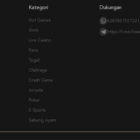
Kategori
Dukungan
Hot Games
6283857557221
Slots
https://t.me/Asia
Live Casino
Race
Togel
Olahraga
Crash Game
Arcade
Poker
E-Sports
Sabung Ayam