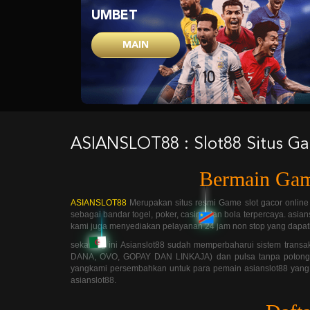
UMBET
MAIN
ASIANSLOT88 : Slot88 Situs Ga
Bermain Game
ASIANSLOT88
Merupakan situs resmi Game slot gacor online t
sebagai bandar togel, poker, casino dan bola terpercaya. as
kami juga menyediakan pelayanan 24 jam non stop yang dapatkan
sekarang ini Asianslot88 sudah memperbaharui sistem transa
DANA, OVO, GOPAY DAN LINKAJA) dan pulsa tanpa potongan
yangkami persembahkan untuk para pemain asianslot88 yang 
asianslot88.