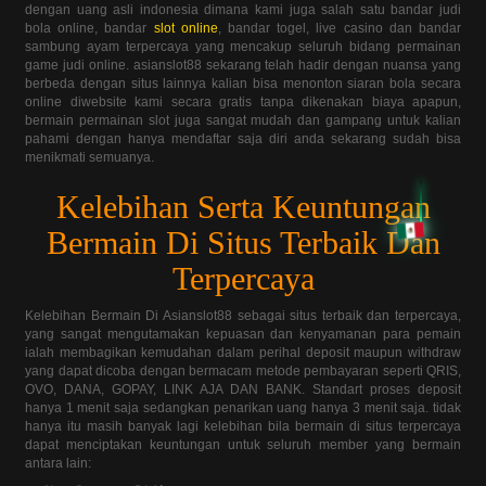
dengan uang asli indonesia dimana kami juga salah satu bandar judi
bola online, bandar
slot online
, bandar togel, live casino dan bandar
sambung ayam terpercaya yang mencakup seluruh bidang permainan
game judi online. asianslot88 sekarang telah hadir dengan nuansa yang
berbeda dengan situs lainnya kalian bisa menonton siaran bola secara
online diwebsite kami secara gratis tanpa dikenakan biaya apapun,
bermain permainan slot juga sangat mudah dan gampang untuk kalian
pahami dengan hanya mendaftar saja diri anda sekarang sudah bisa
menikmati semuanya.
Kelebihan Serta Keuntungan
Bermain Di Situs Terbaik Dan
Terpercaya
Kelebihan Bermain Di Asianslot88 sebagai situs terbaik dan terpercaya,
yang sangat mengutamakan kepuasan dan kenyamanan para pemain
ialah membagikan kemudahan dalam perihal deposit maupun withdraw
yang dapat dicoba dengan bermacam metode pembayaran seperti QRIS,
OVO, DANA, GOPAY, LINK AJA DAN BANK. Standart proses deposit
hanya 1 menit saja sedangkan penarikan uang hanya 3 menit saja. tidak
hanya itu masih banyak lagi kelebihan bila bermain di situs terpercaya
dapat menciptakan keuntungan untuk seluruh member yang bermain
antara lain: