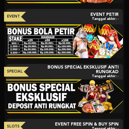
EVENT PETIR
EVENT
Tanggal akhir:
-
BONUS SPECIAL EKSKLUSIF ANTI
SPECIAL
RUNGKAD
Tanggal akhir:
-
EVENT FREE SPIN & BUY SPIN
SLOTS
Tanggal akhir:
-