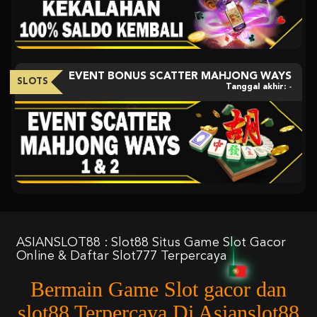
EVENT BONUS SCATTER MAHJONG WAYS
SLOTS
Tanggal akhir:
-
ASIANSLOT88 : Slot88 Situs Game Slot Gacor
Online & Daftar Slot777 Terpercaya
Bermain Game Slot gacor dan
slot88 Terpercaya Di Asianslot88