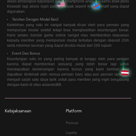
akses dimanapun kapanpun lewat smartphone anda jadi kamu tidak perlu
khawatir lagi akses login paling banyak seperti link alternatif yang dapat
digunakan.
Taruhan Dengan Modal Kecil
Kelebihan yang satu ini sangat banyak dicari oleh para pemain yang
mempunyai modal sedikit tetapi bisa menghasilkan keuntungan besar.
Kami selaku bandar game online sangat mau memberikan kepuasan
kepada member yang mempunyai modal terbatas dengan deposit 20rb
serta minimun taruhan yang dapat dicoba mulai dari 200 rupiah.
Event Dan Bonus
Keuntungan satu ini yang paling banyak di tunggu oleh para pemain
karena dapat memberikan peluang yang lebih besar lagi untuk
mendapatkan kemenangan karena bonus yang kami berikan bisa
dapatkan dinikmati oleh semua pemain baru atau pun pemain lama, ini
menjadi salah satu daya tarik untuk para member yang ingin bergabung
dengan kami di situs asianslot88.
Kebijaksanaan
Platform
Promosi
Loyalty