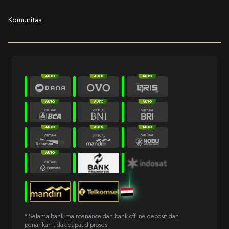
Komunitas
* Selama bank maintenance dan bank offline deposit dan
penarikan tidak dapat diproses