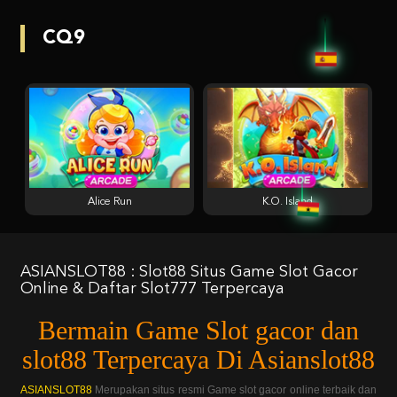
CQ9
Alice Run
K.O. Island
ASIANSLOT88 : Slot88 Situs Game Slot Gacor
Online & Daftar Slot777 Terpercaya
Bermain Game Slot gacor dan
slot88 Terpercaya Di Asianslot88
ASIANSLOT88
Merupakan situs resmi Game slot gacor online terbaik dan