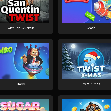
Twist San Quentin
Crash
Limbo
Twist X-mas