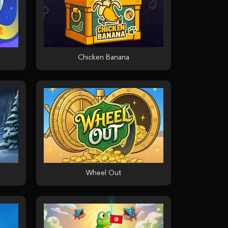
Chicken Banana
Wheel Out