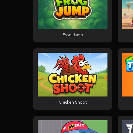
Frog Jump
Chicken Shoot