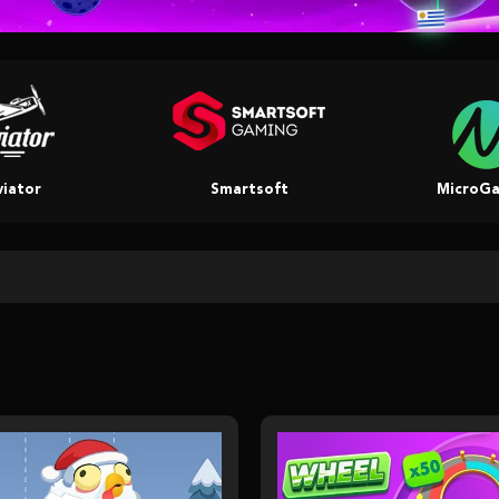
viator
Smartsoft
MicroG