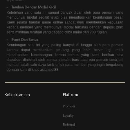
Taruhan Dengan Modal Kecil
Kelebihan yang satu ini sangat banyak dicari oleh para pemain yang
mempunyai modal sedikit tetapi bisa menghasilkan keuntungan besar.
Kami selaku bandar game online sangat mau memberikan kepuasan
kepada member yang mempunyai modal terbatas dengan deposit 20rb
serta minimun taruhan yang dapat dicoba mulai dari 200 rupiah.
Event Dan Bonus
Keuntungan satu ini yang paling banyak di tunggu oleh para pemain
karena dapat memberikan peluang yang lebih besar lagi untuk
mendapatkan kemenangan karena bonus yang kami berikan bisa
dapatkan dinikmati oleh semua pemain baru atau pun pemain lama, ini
menjadi salah satu daya tarik untuk para member yang ingin bergabung
dengan kami di situs asianslot88.
Kebijaksanaan
Platform
Promosi
Loyalty
Referral