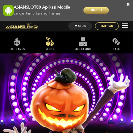
×
ASIANSLOT88 Aplikasi Mobile
UNDUH
Jangan tampilkan lagi hari ini
MASUK
DAFTAR
HOT GAMES
SLOTS
LIVE CASINO
RACE