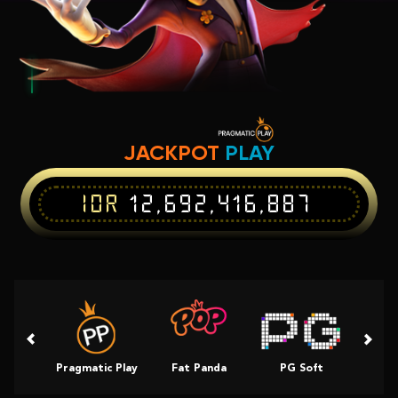
JACKPOT
PLAY
IDR
12,692,416,887
Pragmatic Play
Fat Panda
PG Soft
Slot