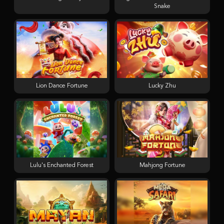
Snake
Lion Dance Fortune
Lucky Zhu
Lulu's Enchanted Forest
Mahjong Fortune