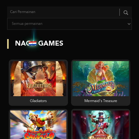
NAGA GAMES
Gladiators
Mermaid's Treasure