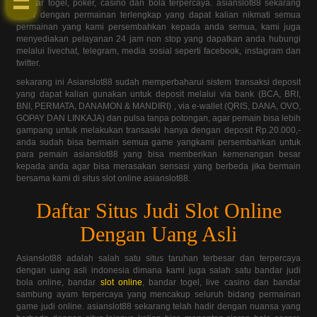
bandar togel, poker, casino dan bola terpercaya. asianslot88 sekarang
hadir dengan permainan terlengkap yang dapat kalian nikmati semua
permainan yang kami persembahkan kepada anda semua, kami juga
menyediakan pelayanan 24 jam non stop yang dapatkan anda hubungi
melalui livechat, telegram, media sosial seperti facebook, instagram dan
twitter.
sekarang ini Asianslot88 sudah memperbaharui sistem transaksi deposit
yang dapat kalian gunakan untuk deposit melalui via bank (BCA, BRI,
BNI, PERMATA, DANAMON & MANDIRI) , via e-wallet (QRIS, DANA, OVO,
GOPAY DAN LINKAJA) dan pulsa tanpa potongan, agar pemain bisa lebih
gampang untuk melakukan transaski hanya dengan deposit Rp.20.000,-
anda sudah bisa bermain semua game yangkami persembahkan untuk
para pemain asianslot88 yang bisa memberikan kemenangan besar
kepada anda agar bisa merasakan sensasi yang berbeda jika bermain
bersama kami di situs slot online asianslot88.
Daftar Situs Judi Slot Online
Dengan Uang Asli
Asianslot88 adalah salah satu situs taruhan terbesar dan terpercaya
dengan uang asli indonesia dimana kami juga salah satu bandar judi
bola online, bandar
slot online
, bandar togel, live casino dan bandar
sambung ayam terpercaya yang mencakup seluruh bidang permainan
game judi online. asianslot88 sekarang telah hadir dengan nuansa yang