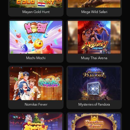
Mayan Gold Hunt
Mega Wild Safari
Mochi Mochi
Muay Thai Arena
Nomikai Fever
Mysteries of Pandora