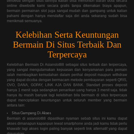
berbeda dengan situs lainnya kalian bisa menonton siaran bola secara
online diwebsite kami secara gratis tanpa dikenakan biaya apapun,
bermain permainan slot juga sangat mudah dan gampang untuk kalian
pahami dengan hanya mendaftar saja diri anda sekarang sudah bisa
menikmati semuanya.
Kelebihan Serta Keuntungan
Bermain Di Situs Terbaik Dan
Terpercaya
Kelebihan Bermain Di Asianslot88 sebagai situs terbaik dan terpercaya,
yang sangat mengutamakan kepuasan dan kenyamanan para pemain
ialah membagikan kemudahan dalam perihal deposit maupun withdraw
yang dapat dicoba dengan bermacam metode pembayaran seperti QRIS,
OVO, DANA, GOPAY, LINK AJA DAN BANK. Standart proses deposit
hanya 1 menit saja sedangkan penarikan uang hanya 3 menit saja. tidak
hanya itu masih banyak lagi kelebihan bila bermain di situs terpercaya
dapat menciptakan keuntungan untuk seluruh member yang bermain
antara lain:
Situs Gampang Di Akses
Bermain di asianslot88 dipastikan nyaman sebab situs ini kamu dapat
akses dimanapun kapanpun lewat smartphone anda jadi kamu tidak perlu
khawatir lagi akses login paling banyak seperti link alternatif yang dapat
digunakan.