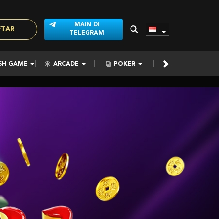
MAIN DI
FTAR
TELEGRAM
SH GAME
ARCADE
POKER
E-SPORTS