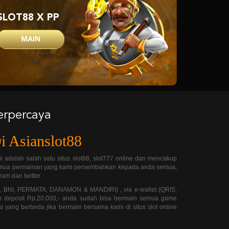
SLOT88 X PP
MAIN
erpercaya
i Asianslot88
i adalah salah satu situs slot88, slot777 online dan mencakup
ti semua permainan yang kami persembahkan kepada anda semua,
am dan twitter.
BRI, BNI, PERMATA, DANAMON & MANDIRI) , via e-wallet (QRIS,
 deposit Rp.20.000,- anda sudah bisa bermain semua game
ang berbeda jika bermain bersama kami di situs slot online