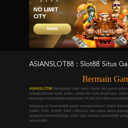
NO LIMIT
CITY
MAIN
ASIANSLOT88 : Slot88 Situs Ga
Bermain Game
ASIANSLOT88
Merupakan situs resmi Game slot gacor online t
sebagai bandar togel, poker, casino dan bola terpercaya. as
kami juga menyediakan pelayanan 24 jam non stop yang dapatkan
sekarang ini Asianslot88 sudah memperbaharui sistem transa
DANA, OVO, GOPAY DAN LINKAJA) dan pulsa tanpa potongan
yangkami persembahkan untuk para pemain asianslot88 yang 
asianslot88.