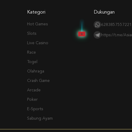
Kategori
Dukungan
Hot Games
6283857557221
Slots
https://t.me/Asia
Live Casino
Race
Togel
Olahraga
Crash Game
Arcade
Poker
E-Sports
Sabung Ayam