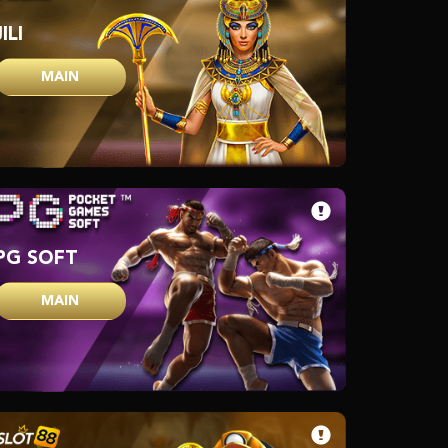
JILI
MAIN
PG SOFT
MAIN