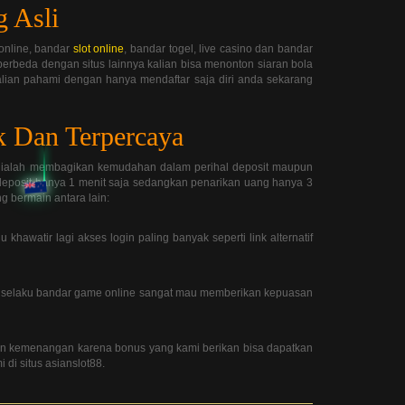
g Asli
 online, bandar
slot online
, bandar togel, live casino dan bandar
rbeda dengan situs lainnya kalian bisa menonton siaran bola
alian pahami dengan hanya mendaftar saja diri anda sekarang
k Dan Terpercaya
n ialah membagikan kemudahan dalam perihal deposit maupun
posit hanya 1 menit saja sedangkan penarikan uang hanya 3
g bermain antara lain:
awatir lagi akses login paling banyak seperti link alternatif
ami selaku bandar game online sangat mau memberikan kepuasan
kan kemenangan karena bonus yang kami berikan bisa dapatkan
di situs asianslot88.