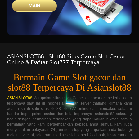
MAIN
ASIANSLOT88 : Slot88 Situs Game Slot Gacor
Online & Daftar Slot777 Terpercaya
Bermain Game Slot gacor dan
slot88 Terpercaya Di Asianslot88
ASIANSLOT88
Merupakan situs resmi Game slot gacor online terbaik dan
terpercaya saat ini di indonesia dengan server thailand, dimana kami
adalah salah satu situs slot88, slot777 online dan mencakup sebagai
bandar togel, poker, casino dan bola terpercaya. asianslot88 sekarang
hadir dengan permainan terlengkap yang dapat kalian nikmati semua
permainan yang kami persembahkan kepada anda semua, kami juga
menyediakan pelayanan 24 jam non stop yang dapatkan anda hubungi
melalui livechat, telegram, media sosial seperti facebook, instagram dan