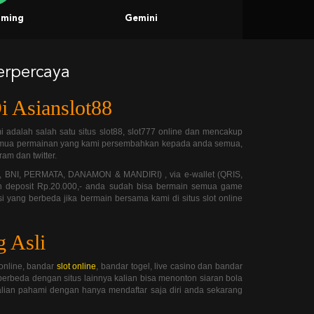
aming
Gemini
InOut
erpercaya
i Asianslot88
i adalah salah satu situs slot88, slot777 online dan mencakup
ti semua permainan yang kami persembahkan kepada anda semua,
am dan twitter.
BRI, BNI, PERMATA, DANAMON & MANDIRI) , via e-wallet (QRIS,
 deposit Rp.20.000,- anda sudah bisa bermain semua game
ang berbeda jika bermain bersama kami di situs slot online
g Asli
 online, bandar
slot online
, bandar togel, live casino dan bandar
rbeda dengan situs lainnya kalian bisa menonton siaran bola
alian pahami dengan hanya mendaftar saja diri anda sekarang