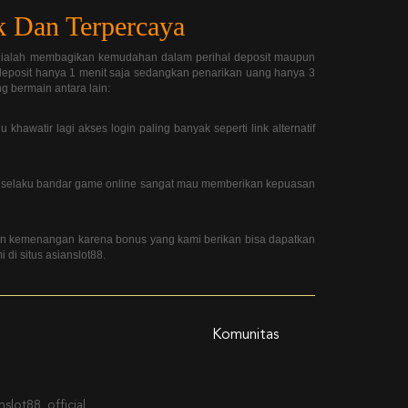
k Dan Terpercaya
n ialah membagikan kemudahan dalam perihal deposit maupun
posit hanya 1 menit saja sedangkan penarikan uang hanya 3
g bermain antara lain:
awatir lagi akses login paling banyak seperti link alternatif
ami selaku bandar game online sangat mau memberikan kepuasan
kan kemenangan karena bonus yang kami berikan bisa dapatkan
di situs asianslot88.
Komunitas
nslot88_official