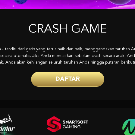
CRASH GAME
terdiri dari garis yang terus naik dan naik, menggandakan taruhan An
secara otomatis. Jika Anda mencairkan sebelum crash secara acak, An
ak, Anda akan kehilangan seluruh taruhan Anda hingga putaran berikut
DAFTAR