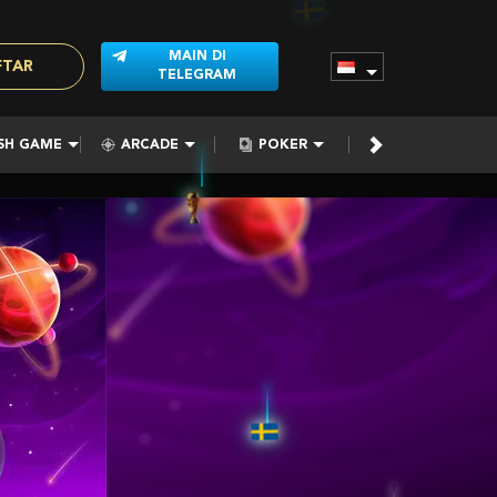
MAIN DI
FTAR
TELEGRAM
SH GAME
ARCADE
POKER
E-SPORTS