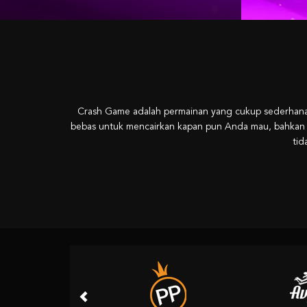
Crash Game adalah permainan yang cukup sederhana - 
bebas untuk mencairkan kapan pun Anda mau, bahkan 
tid