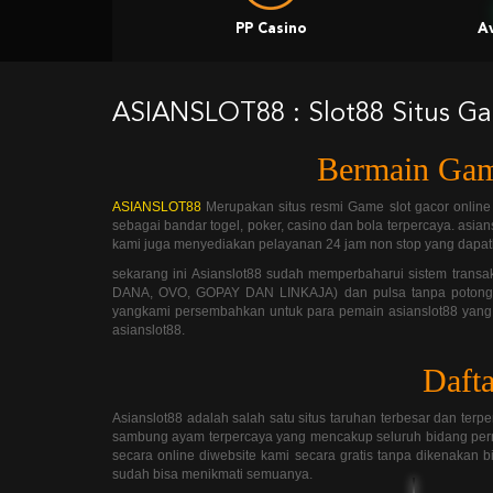
PP Casino
A
ASIANSLOT88 : Slot88 Situs Ga
Bermain Game
ASIANSLOT88
Merupakan situs resmi Game slot gacor online t
sebagai bandar togel, poker, casino dan bola terpercaya. as
kami juga menyediakan pelayanan 24 jam non stop yang dapatkan
sekarang ini Asianslot88 sudah memperbaharui sistem transa
DANA, OVO, GOPAY DAN LINKAJA) dan pulsa tanpa potongan
yangkami persembahkan untuk para pemain asianslot88 yang 
asianslot88.
Dafta
Asianslot88 adalah salah satu situs taruhan terbesar dan ter
sambung ayam terpercaya yang mencakup seluruh bidang perma
secara online diwebsite kami secara gratis tanpa dikenakan
sudah bisa menikmati semuanya.