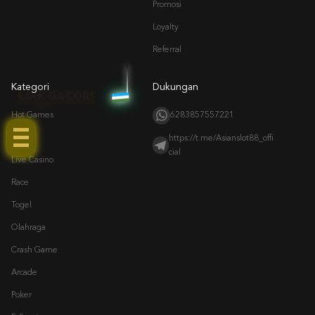
Promosi
Loyalty
Referral
Kategori
Dukungan
LINK GACOR!
Hot Games
6283857557221
Slots
https://t.me/Asianslot88_offi
cial
Live Casino
Race
Togel
Olahraga
Crash Game
Arcade
Poker