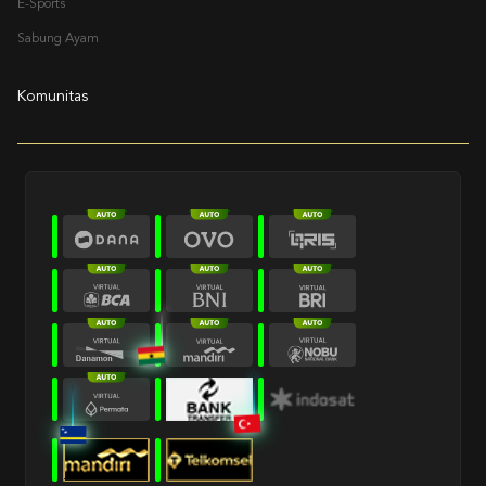
E-Sports
Sabung Ayam
Komunitas