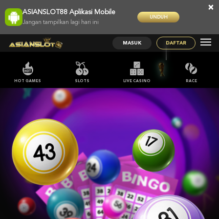
×
ASIANSLOT88 Aplikasi Mobile
UNDUH
Jangan tampilkan lagi hari ini
MASUK
DAFTAR
HOT GAMES
SLOTS
LIVE CASINO
RACE