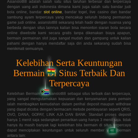
Asianslot88 adalah salah satu situs taruhan terbesar dan terpercaya
dengan uang asli indonesia dimana kami juga salah satu bandar judi
bola online, bandar
slot online
, bandar togel, live casino dan bandar
sambung ayam terpercaya yang mencakup seluruh bidang permainan
game judi online. asianslot88 sekarang telah hadir dengan nuansa yang
berbeda dengan situs lainnya kalian bisa menonton siaran bola secara
online diwebsite kami secara gratis tanpa dikenakan biaya apapun,
bermain permainan slot juga sangat mudah dan gampang untuk kalian
pahami dengan hanya mendaftar saja diri anda sekarang sudah bisa
menikmati semuanya.
Kelebihan Serta Keuntungan
Bermain Di Situs Terbaik Dan
Terpercaya
Kelebihan Bermain Di Asianslot88 sebagai situs terbaik dan terpercaya,
yang sangat mengutamakan kepuasan dan kenyamanan para pemain
ialah membagikan kemudahan dalam perihal deposit maupun withdraw
yang dapat dicoba dengan bermacam metode pembayaran seperti QRIS,
OVO, DANA, GOPAY, LINK AJA DAN BANK. Standart proses deposit
hanya 1 menit saja sedangkan penarikan uang hanya 3 menit saja. tidak
hanya itu masih banyak lagi kelebihan bila bermain di situs terpercaya
dapat menciptakan keuntungan untuk seluruh member yang bermain
antara lain: