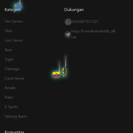
Kategori
Dukungan
Hot Games
6283857557221
Slots
https://t.me/Asianslot88_offi
cial
Live Casino
Race
Togel
Olahraga
Crash Game
Arcade
Poker
E-Sports
Sabung Ayam
Komunitas