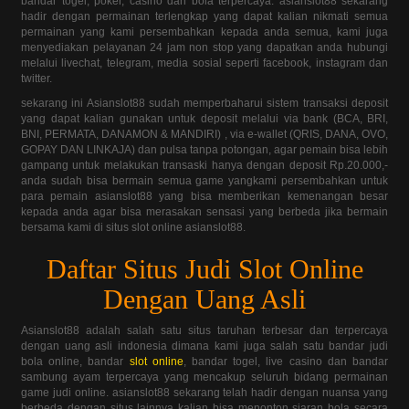
bandar togel, poker, casino dan bola terpercaya. asianslot88 sekarang
hadir dengan permainan terlengkap yang dapat kalian nikmati semua
permainan yang kami persembahkan kepada anda semua, kami juga
menyediakan pelayanan 24 jam non stop yang dapatkan anda hubungi
melalui livechat, telegram, media sosial seperti facebook, instagram dan
twitter.
sekarang ini Asianslot88 sudah memperbaharui sistem transaksi deposit
yang dapat kalian gunakan untuk deposit melalui via bank (BCA, BRI,
BNI, PERMATA, DANAMON & MANDIRI) , via e-wallet (QRIS, DANA, OVO,
GOPAY DAN LINKAJA) dan pulsa tanpa potongan, agar pemain bisa lebih
gampang untuk melakukan transaski hanya dengan deposit Rp.20.000,-
anda sudah bisa bermain semua game yangkami persembahkan untuk
para pemain asianslot88 yang bisa memberikan kemenangan besar
kepada anda agar bisa merasakan sensasi yang berbeda jika bermain
bersama kami di situs slot online asianslot88.
Daftar Situs Judi Slot Online
Dengan Uang Asli
Asianslot88 adalah salah satu situs taruhan terbesar dan terpercaya
dengan uang asli indonesia dimana kami juga salah satu bandar judi
bola online, bandar
slot online
, bandar togel, live casino dan bandar
sambung ayam terpercaya yang mencakup seluruh bidang permainan
game judi online. asianslot88 sekarang telah hadir dengan nuansa yang
berbeda dengan situs lainnya kalian bisa menonton siaran bola secara