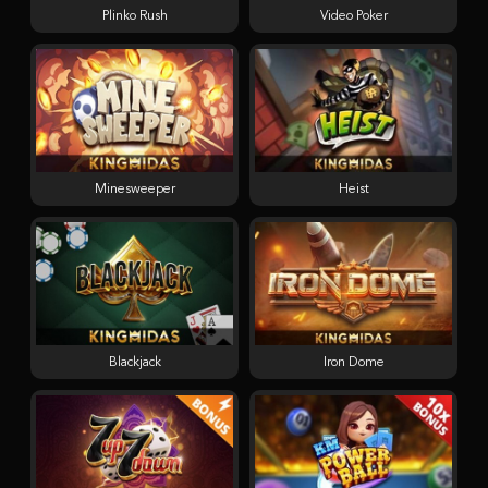
Plinko Rush
Video Poker
Minesweeper
Heist
Blackjack
Iron Dome