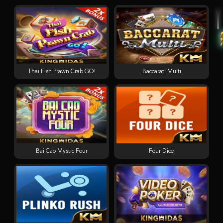
Thai Fish Prawn Crab GO!
Baccarat: Multi
Bai Cao Mystic Four
Four Dice