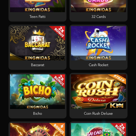
Teen Patti
32 Cards
Baccarat
Cash Rocket
Bicho
Coin Rush Deluxe