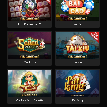
Fish Prawn Crab 2
Bai Cao
5 Card Poker
Tai Xiu
Monkey King Roulette
Pai Kang