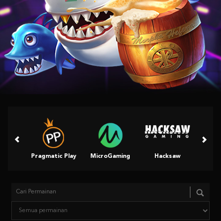
Pragmatic Play
MicroGaming
Hacksaw
King