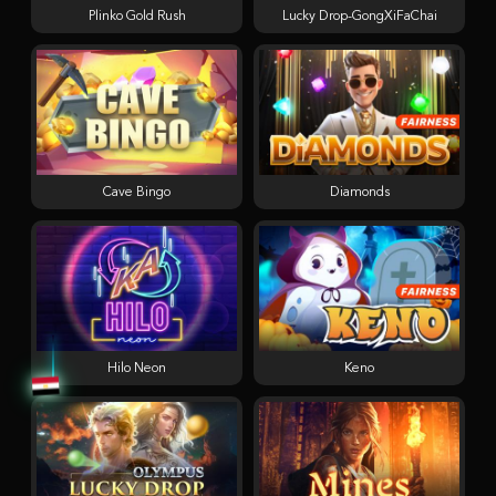
Plinko Gold Rush
Lucky Drop-GongXiFaChai
Cave Bingo
Diamonds
Hilo Neon
Keno