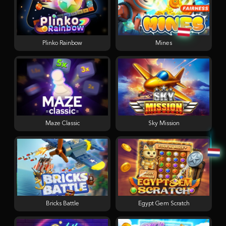
Plinko Rainbow
Mines
Maze Classic
Sky Mission
Bricks Battle
Egypt Gem Scratch