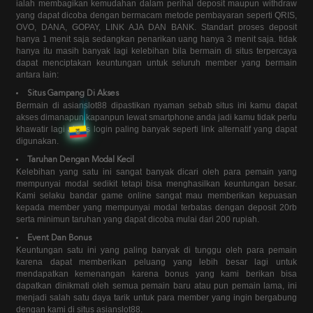
ialah membagikan kemudahan dalam perihal deposit maupun withdraw
yang dapat dicoba dengan bermacam metode pembayaran seperti QRIS,
OVO, DANA, GOPAY, LINK AJA DAN BANK. Standart proses deposit
hanya 1 menit saja sedangkan penarikan uang hanya 3 menit saja. tidak
hanya itu masih banyak lagi kelebihan bila bermain di situs terpercaya
dapat menciptakan keuntungan untuk seluruh member yang bermain
antara lain:
Situs Gampang Di Akses
Bermain di asianslot88 dipastikan nyaman sebab situs ini kamu dapat
akses dimanapun kapanpun lewat smartphone anda jadi kamu tidak perlu
khawatir lagi akses login paling banyak seperti link alternatif yang dapat
digunakan.
Taruhan Dengan Modal Kecil
Kelebihan yang satu ini sangat banyak dicari oleh para pemain yang
mempunyai modal sedikit tetapi bisa menghasilkan keuntungan besar.
Kami selaku bandar game online sangat mau memberikan kepuasan
kepada member yang mempunyai modal terbatas dengan deposit 20rb
serta minimun taruhan yang dapat dicoba mulai dari 200 rupiah.
Event Dan Bonus
Keuntungan satu ini yang paling banyak di tunggu oleh para pemain
karena dapat memberikan peluang yang lebih besar lagi untuk
mendapatkan kemenangan karena bonus yang kami berikan bisa
dapatkan dinikmati oleh semua pemain baru atau pun pemain lama, ini
menjadi salah satu daya tarik untuk para member yang ingin bergabung
dengan kami di situs asianslot88.