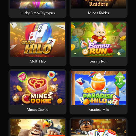
Lucky Drop-Olympus
Mines Raider
Multi Hilo
Bunny Run
Mines Cookie
Paradise Hilo