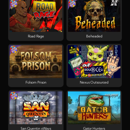
Road Rage
Beheaded
Folsom Prison
Nexus Outsourced
San Quentin xWays
Gator Hunters