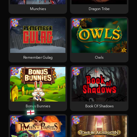
Munchies
Dragon Tribe
Remember Gulag
Owls
Bonus Bunnies
Book Of Shadows