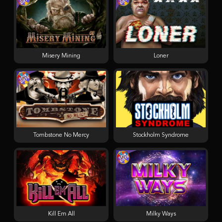
Misery Mining
Loner
Tombstone No Mercy
Stockholm Syndrome
Kill Em All
Milky Ways