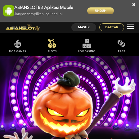
×
ASIANSLOT88 Aplikasi Mobile
UNDUH
Jangan tampilkan lagi hari ini
MASUK
DAFTAR
HOT GAMES
SLOTS
LIVE CASINO
RACE