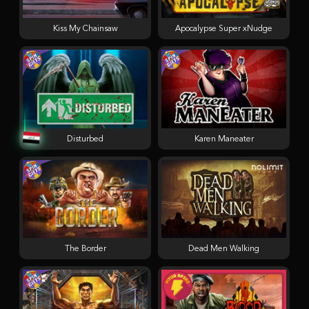
Kiss My Chainsaw
Apocalypse Super xNudge
Disturbed
Karen Maneater
The Border
Dead Men Walking