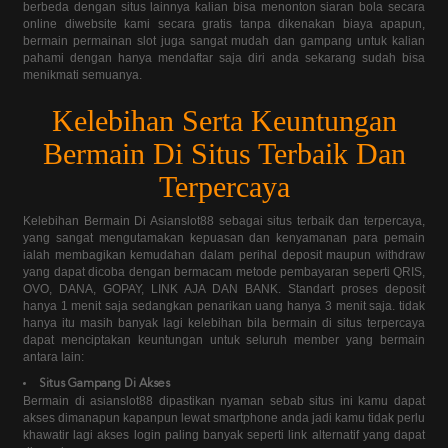
berbeda dengan situs lainnya kalian bisa menonton siaran bola secara
online diwebsite kami secara gratis tanpa dikenakan biaya apapun,
bermain permainan slot juga sangat mudah dan gampang untuk kalian
pahami dengan hanya mendaftar saja diri anda sekarang sudah bisa
menikmati semuanya.
Kelebihan Serta Keuntungan
Bermain Di Situs Terbaik Dan
Terpercaya
Kelebihan Bermain Di Asianslot88 sebagai situs terbaik dan terpercaya,
yang sangat mengutamakan kepuasan dan kenyamanan para pemain
ialah membagikan kemudahan dalam perihal deposit maupun withdraw
yang dapat dicoba dengan bermacam metode pembayaran seperti QRIS,
OVO, DANA, GOPAY, LINK AJA DAN BANK. Standart proses deposit
hanya 1 menit saja sedangkan penarikan uang hanya 3 menit saja. tidak
hanya itu masih banyak lagi kelebihan bila bermain di situs terpercaya
dapat menciptakan keuntungan untuk seluruh member yang bermain
antara lain:
Situs Gampang Di Akses
Bermain di asianslot88 dipastikan nyaman sebab situs ini kamu dapat
akses dimanapun kapanpun lewat smartphone anda jadi kamu tidak perlu
khawatir lagi akses login paling banyak seperti link alternatif yang dapat