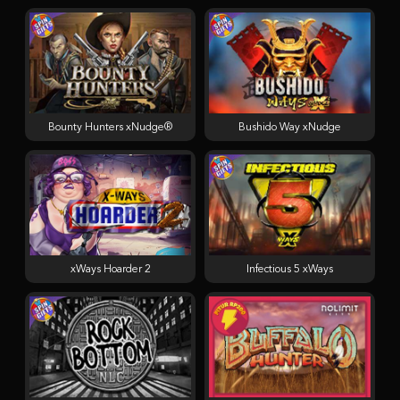
Bounty Hunters xNudge®
Bushido Way xNudge
xWays Hoarder 2
Infectious 5 xWays