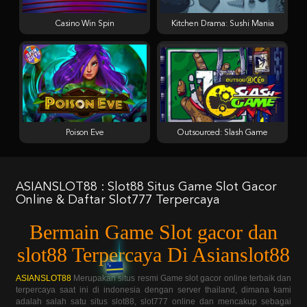
Casino Win Spin
Kitchen Drama: Sushi Mania
Poison Eve
Outsourced: Slash Game
ASIANSLOT88 : Slot88 Situs Game Slot Gacor
Online & Daftar Slot777 Terpercaya
Bermain Game Slot gacor dan
slot88 Terpercaya Di Asianslot88
ASIANSLOT88
Merupakan situs resmi Game slot gacor online terbaik dan
terpercaya saat ini di indonesia dengan server thailand, dimana kami
adalah salah satu situs slot88, slot777 online dan mencakup sebagai