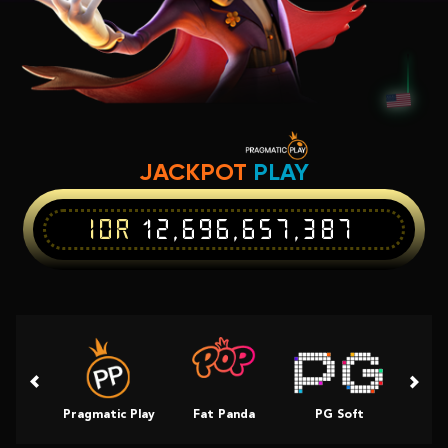
JACKPOT
PLAY
IDR
12,696,657,387
Pragmatic Play
Fat Panda
PG Soft
Slot