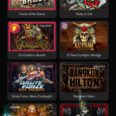
Home of the Brave
Skate or Die
Evil Goblins xBomb
El Pasa Gunfight xNudge
Brute Force: Alien Onslaught
Bangkok Hilton