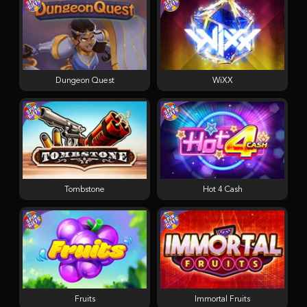
Dungeon Quest
WiXX
Tombstone
Hot 4 Cash
Fruits
Immortal Fruits