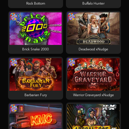
Rock Bottom
Buffalo Hunter
Brick Snake 2000
Deadwood xNudge
Barbarian Fury
Warrior Graveyard xNudge