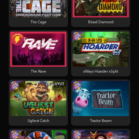
The Cage
Blood Diamond
The Rave
xWays Hoarder xSplit
Ugliest Catch
Tractor Beam