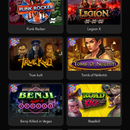
Punk Rocker
Legion X
True kult
Tomb of Nefertiti
Benji Killed in Vegas
Roadkill