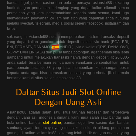
bandar togel, poker, casino dan bola terpercaya. asianslot88 sekarang
hadir dengan permainan terlengkap yang dapat kalian nikmati semua
permainan yang kami persembahkan kepada anda semua, kami juga
menyediakan pelayanan 24 jam non stop yang dapatkan anda hubungi
melalui livechat, telegram, media sosial seperti facebook, instagram dan
twitter.
sekarang ini Asianslot88 sudah memperbaharui sistem transaksi deposit
yang dapat kalian gunakan untuk deposit melalui via bank (BCA, BRI,
BNI, PERMATA, DANAMON & MANDIRI) , via e-wallet (QRIS, DANA, OVO,
GOPAY DAN LINKAJA) dan pulsa tanpa potongan, agar pemain bisa lebih
gampang untuk melakukan transaski hanya dengan deposit Rp.20.000,-
anda sudah bisa bermain semua game yangkami persembahkan untuk
para pemain asianslot88 yang bisa memberikan kemenangan besar
kepada anda agar bisa merasakan sensasi yang berbeda jika bermain
bersama kami di situs slot online asianslot88.
Daftar Situs Judi Slot Online
Dengan Uang Asli
Asianslot88 adalah salah satu situs taruhan terbesar dan terpercaya
dengan uang asli indonesia dimana kami juga salah satu bandar judi
bola online, bandar
slot online
, bandar togel, live casino dan bandar
sambung ayam terpercaya yang mencakup seluruh bidang permainan
game judi online. asianslot88 sekarang telah hadir dengan nuansa yang