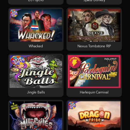
DJ Psycho
Space Donkey
Whacked
Nexus Tombstone RIP
Jingle Balls
Harlequin Carnival