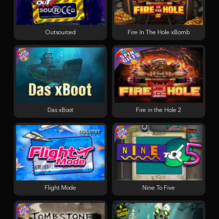
Outsourced
Fire In The Hole xBomb
Das xBoot
Fire in the Hole 2
Flight Mode
Nine To Five