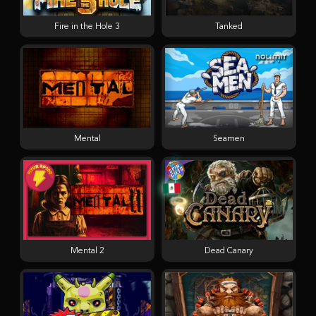
Fire in the Hole 3
Tanked
Mental
Seamen
Mental 2
Dead Canary