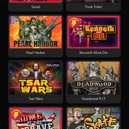
Serial
Punk Toilet
Pearl Harbor
Kenneth Must Die
Tsar Wars
Deadwood R.I.P